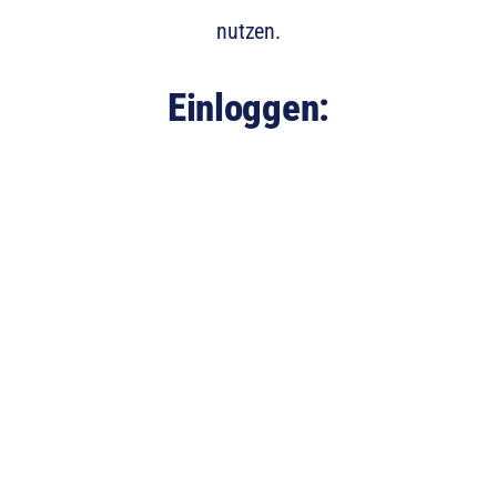
nutzen.
Einloggen:
E-Mail-Adresse
Passwort
Angemeldet bleiben
Registrieren