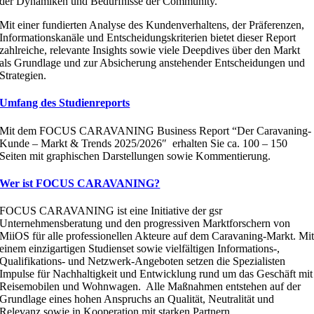
der Dynamiken und Bedürfnisse der Community.
Mit einer fundierten Analyse des Kundenverhaltens, der Präferenzen,
Informationskanäle und Entscheidungskriterien bietet dieser Report
zahlreiche, relevante Insights sowie viele Deepdives über den Markt
als Grundlage und zur Absicherung anstehender Entscheidungen und
Strategien.
Umfang des Studienreports
Mit dem FOCUS CARAVANING Business Report “Der Caravaning-
Kunde –
Markt
&
Trends
2025/2026″ erhalten Sie ca. 100 – 150
Seiten mit graphischen Darstellungen sowie Kommentierung.
Wer ist FOCUS CARAVANING?
FOCUS CARAVANING ist eine Initiative der gsr
Unternehmensberatung und den progressiven Marktforschern von
MiiOS für alle professionellen Akteure auf dem Caravaning-Markt. Mi
einem einzigartigen Studienset sowie vielfältigen Informations-,
Qualifikations- und Netzwerk-Angeboten setzen die Spezialisten
Impulse für Nachhaltigkeit und Entwicklung rund um das Geschäft mit
Reisemobilen und Wohnwagen. Alle Maßnahmen entstehen auf der
Grundlage eines hohen Anspruchs an Qualität, Neutralität und
Relevanz sowie in Kooperation mit starken Partnern.