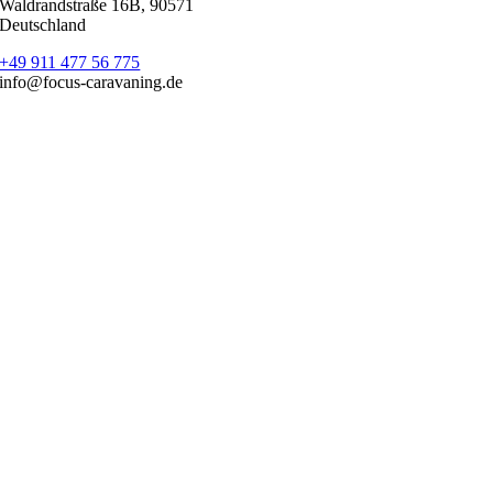
Waldrandstraße 16B, 90571
Deutschland
+49 911 477 56 775
info@focus-caravaning.de