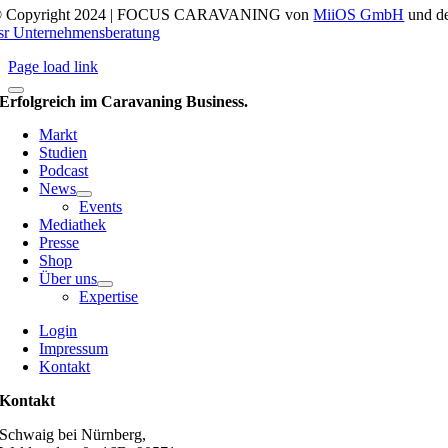
 Copyright 2024 | FOCUS CARAVANING von
MiiOS GmbH
und d
sr Unternehmensberatung
Page load link
Erfolgreich im Caravaning Business.
Markt
Studien
Podcast
News
Events
Mediathek
Presse
Shop
Über uns
Expertise
Login
Impressum
Kontakt
Kontakt
Schwaig bei Nürnberg,