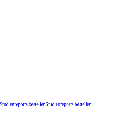
Studienreports bestellen
Studienreports bestellen