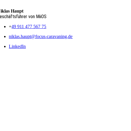
iklas Haupt
eschäftsführer von MiiOS
+
49 911 477 567 75
niklas.haupt@focus-caravaning.de
LinkedIn