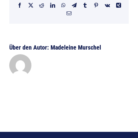
Facebook
X
Reddit
LinkedIn
WhatsApp
Telegram
Tumblr
Pinterest
Vk
Xing
E-
Mail
Über den Autor:
Madeleine Murschel