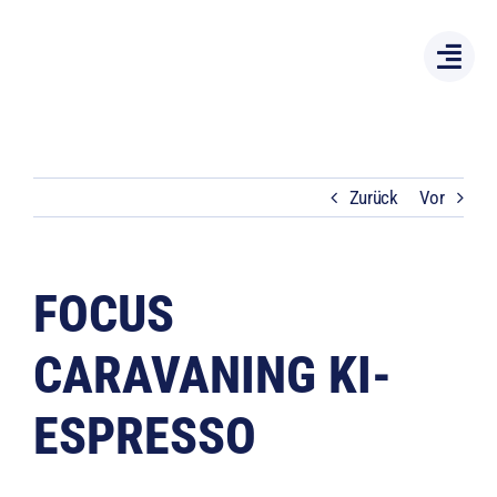
Zum
Inhalt
springen
Zurück
Vor
FOCUS
Zeige
grösseres
CARAVANING KI-
Bild
ESPRESSO