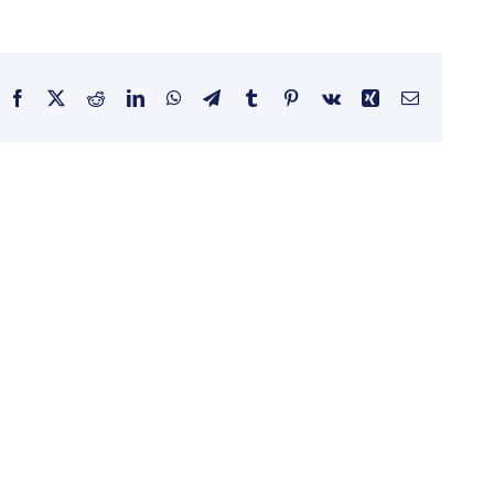
Facebook
X
Reddit
LinkedIn
WhatsApp
Telegram
Tumblr
Pinterest
Vk
Xing
E-
Mail