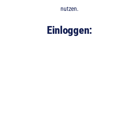
nutzen.
Einloggen:
E-Mail-Adresse
Passwort
Angemeldet bleiben
Registrieren