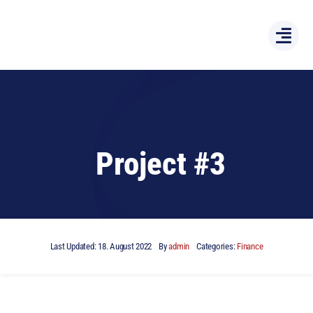
Zum
Inhalt
springen
Project #3
Last Updated: 18. August 2022
By
admin
Categories:
Finance