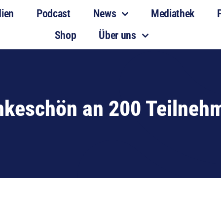
dien
Podcast
News
Mediathek
Shop
Über uns
keschön an 200 Teilneh