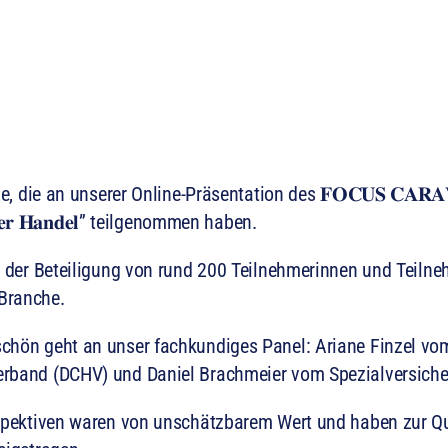
, die an unserer Online-Präsentation des 𝐅𝐎𝐂𝐔𝐒 𝐂𝐀𝐑𝐀𝐕𝐀𝐍
𝐢𝐞𝐫𝐭𝐞𝐫 𝐇𝐚𝐧𝐝𝐞𝐥” teilgenommen haben.
n der Beteiligung von rund 200 Teilnehmerinnen und Teiln
Branche.
chön geht an unser fachkundiges Panel: Ariane Finzel vo
rband (DCHV) und Daniel Brachmeier vom Spezialversicher
rspektiven waren von unschätzbarem Wert und haben zur Qu