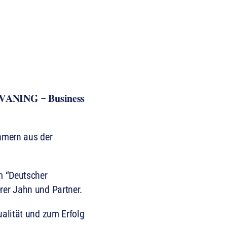
𝐈𝐍𝐆 – 𝐁𝐮𝐬𝐢𝐧𝐞𝐬𝐬
ehmern aus der
m “Deutscher
er Jahn und Partner.
alität und zum Erfolg