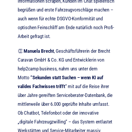
Informationen scrapen, Kunden im Chat spielerisch
begrüßen und erste Fahrzeugvorschläge machen –
auch wenn für echte DSGVO-Konformität und
optischen Feinschliff am Ende natürlich noch Profi-
Arbeit gefragt ist.
👏
Manuela Brecht
, Geschäftsführerin der Brecht
Caravan GmbH & Co. KG und Entwicklerin von
help2camp business, nahm uns unter dem
Motto
“Sekunden statt Suchen – wenn K
I auf
valides Fachwissen trifft
“
mit auf die Reise ihrer
über Jahre gereiften Serviceberater-Datenbank, die
mittlerweile über 6.000 geprüfte Inhalte umfasst.
Ob Chatbot, Telefonbot oder der innovative
„digitale Fahrzeugzwilling“ – das System entlastet
Werkstätten und Service-Mitarbeiter massiv.